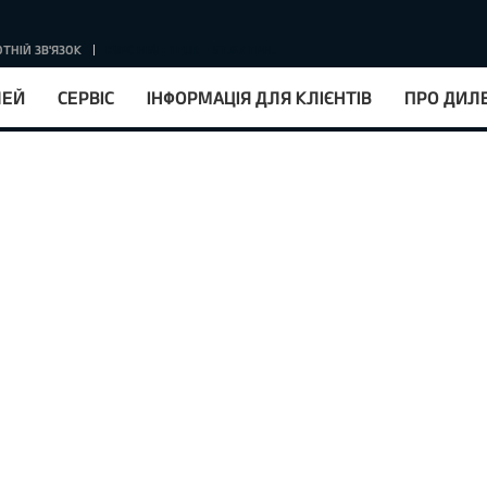
ТНІЙ ЗВ'ЯЗОК
КУРС НБУ : 1EUR = 51.67 ГРН.
ЛЕЙ
СЕРВІС
ІНФОРМАЦІЯ ДЛЯ КЛІЄНТІВ
ПРО ДИЛ