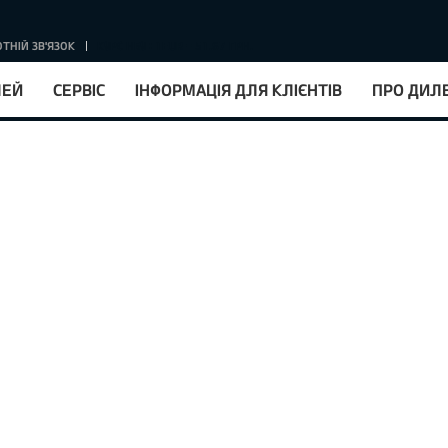
ТНІЙ ЗВ'ЯЗОК
КУРС НБУ : 1EUR = 51.67 ГРН.
ЛЕЙ
СЕРВІС
ІНФОРМАЦІЯ ДЛЯ КЛІЄНТІВ
ПРО ДИЛ